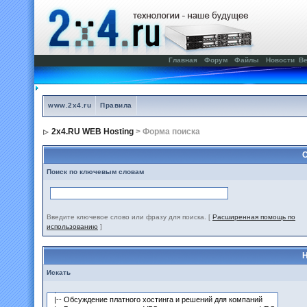
Главная
Форум
Файлы
Новости
Ве
www.2x4.ru
Правила
2x4.RU WEB Hosting
> Форма поиска
С
Поиск по ключевым словам
Введите ключевое слово или фразу для поиска.
[
Расширенная помощь по
использованию
]
Н
Искать