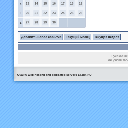
»
13
14
15
16
17
18
19
»
20
21
22
23
24
25
26
»
27
28
29
30
Добавить новое событие
Текущий месяц
Текущая неделя
Русская вер
Лицензия зар
Quality web hosting and dedicated servers at 2x4.RU