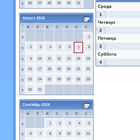
»
26
27
28
29
30
31
Среда
1
Август 2026
Четверг
В
П
В
С
Ч
П
С
2
»
1
Пятница
3
2
3
4
5
6
8
»
7
Суббота
»
9
10
11
12
13
14
15
4
»
16
17
18
19
20
21
22
»
23
24
25
26
27
28
29
»
30
31
Сентябрь 2026
В
П
В
С
Ч
П
С
»
1
2
3
4
5
»
6
7
8
9
10
11
12