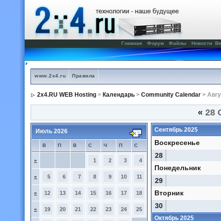
Главная
Форум
Файлы
Новости
Ве
www.2x4.ru
Правила
2x4.RU WEB Hosting
>
Календарь
>
Community Calendar
> Авгу
«
28 
Сентябрь 2025
Июль 2026
Воскресенье
В
П
В
С
Ч
П
С
28
»
1
2
3
4
Понедельник
»
5
6
7
8
9
10
11
29
Вторник
»
12
13
14
15
16
17
18
30
»
19
20
21
22
23
24
25
Октябрь 2025