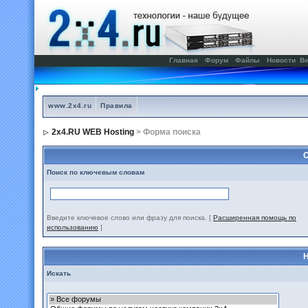
Главная
Форум
Файлы
Новости
Ве
www.2x4.ru
Правила
2x4.RU WEB Hosting
> Форма поиска
С
Поиск по ключевым словам
Введите ключевое слово или фразу для поиска.
[
Расширенная помощь по
использованию
]
Н
Искать