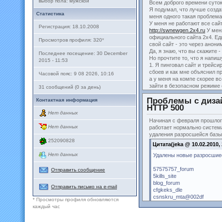
выбор пола: мужской
Всем доброго времени суток
Я подумал, что лучше созда
Статистика
меня одного такая проблема
У меня не работают все сай
Регистрация: 18.10.2008
http://swnewgen.2x4.ru
У меня
официального сайта 2x4. Ед
Просмотров профиля: 320
*
свой сайт - это через анони
Да, я знаю, что вы скажите 
Последнее посещение: 30 December
Но прочтите то, что я напиш
2015 - 11:53
1. Я пинговал сайт и трейси
сбоев и как мне объяснил пр
Часовой пояс: 9 08 2026, 10:16
а у меня на компе скорее в
зайти в безопасном режиме 
31 сообщений (0 за день)
ни чуть не помогло.
Проблемы с диза
2. Остальные пользователи 
Контактная информация
HTTP 500
заходит на мой сайт и по в
Нет данных
проблемой. Я сам уверил се
искать, в чем дело. Проводи
Начиная с февраля прошлого
Нет данных
было ничего лишнего), удал
работает нормально систем
заново (к слову антивирус 
удаления разросшейся базы 
252090828
либо), пользовался програм
Цитата(jeka @ 10.02.2010,
неполадки, проводил дефраг
Нет данных
помогло*. Я отчаялся насто
Удалены новые разросшие
переустановил её заново - я
суперхитрожопый вирус или 
57575757_forum
Отправить сообщение
обновления Windows 7, но к
5kills_site
Да, сайты хостинга у меня н
blog_forum
Отправить письмо на e-mail
Explorer, Opera, Firefox, Ne
cfgkeks_dle
пробовал о_О). Проблема у м
csnskru_mta@002df
* Просмотры профиля обновляются
августа, после того как на 
cyber_sql
каждый час
починки у меня просто не о
exeworld_forum
запускалось поначалу через 
family_1