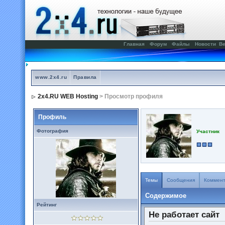
Главная
Форум
Файлы
Новости
Ве
www.2x4.ru
Правила
2x4.RU WEB Hosting
> Просмотр профиля
Профиль
Фотография
Участник
Темы
Сообщения
Коммен
Содержимое
Рейтинг
Не работает сайт