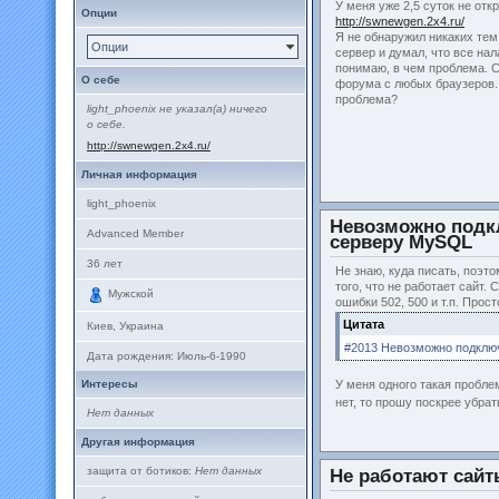
У меня уже 2,5 суток не от
Опции
http://swnewgen.2x4.ru/
Я не обнаружил никаких тем
Опции
сервер и думал, что все нал
понимаю, в чем проблема. Са
О себе
форума с любых браузеров.
проблема?
light_phoenix не указал(а) ничего
о себе.
http://swnewgen.2x4.ru/
Личная информация
light_phoenix
Невозможно подк
Advanced Member
серверу MySQL
36
лет
Не знаю, куда писать, поэт
того, что не работает сайт.
Мужской
ошибки 502, 500 и т.п. Прост
Цитата
Киев, Украина
#2013 Невозможно подклю
Дата рождения:
Июль-6-1990
Интересы
У меня одного такая проблем
нет, то прошу поскрее убра
Нет данных
Другая информация
защита от ботиков:
Нет данных
Не работают сайт