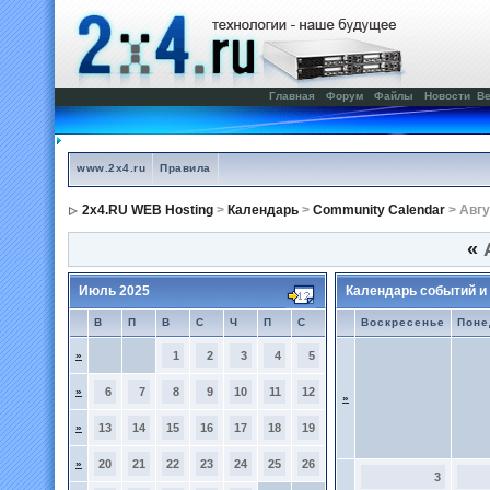
Главная
Форум
Файлы
Новости
Ве
www.2x4.ru
Правила
2x4.RU WEB Hosting
>
Календарь
>
Community Calendar
> Авгу
«
А
Июль 2025
Календарь событий и
В
П
В
С
Ч
П
С
Воскресенье
Поне
»
1
2
3
4
5
»
6
7
8
9
10
11
12
»
»
13
14
15
16
17
18
19
»
20
21
22
23
24
25
26
3