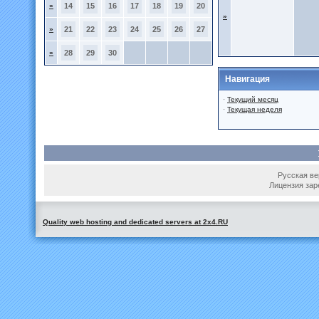
»
14
15
16
17
18
19
20
»
»
21
22
23
24
25
26
27
»
28
29
30
Навигация
·
Текущий месяц
·
Текущая неделя
Русская вер
Лицензия зар
Quality web hosting and dedicated servers at 2x4.RU