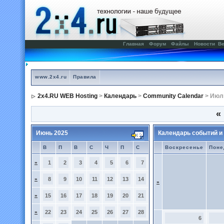
Главная
Форум
Файлы
Новости
Ве
www.2x4.ru
Правила
2x4.RU WEB Hosting
>
Календарь
>
Community Calendar
> Июл
«
Июнь 2025
Календарь событий и
В
П
В
С
Ч
П
С
Воскресенье
Поне
»
1
2
3
4
5
6
7
»
8
9
10
11
12
13
14
»
»
15
16
17
18
19
20
21
»
22
23
24
25
26
27
28
6