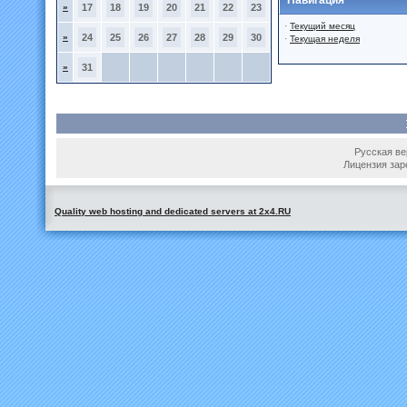
Навигация
»
17
18
19
20
21
22
23
·
Текущий месяц
»
24
25
26
27
28
29
30
·
Текущая неделя
»
31
Русская вер
Лицензия зар
Quality web hosting and dedicated servers at 2x4.RU