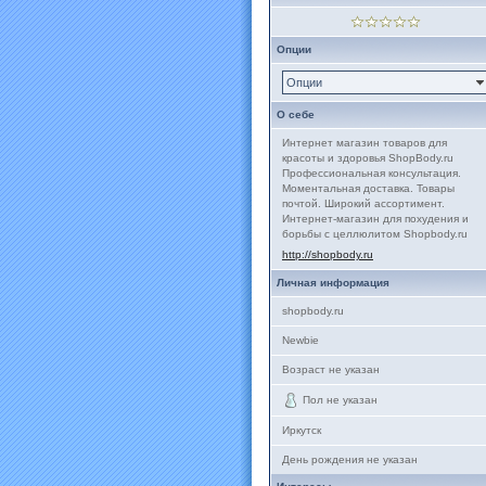
Опции
Опции
О себе
Интернет магазин товаров для
красоты и здоровья ShopBody.ru
Профессиональная консультация.
Моментальная доставка. Товары
почтой. Широкий ассортимент.
Интернет-магазин для похудения и
борьбы с целлюлитом Shopbody.ru
http://shopbody.ru
Личная информация
shopbody.ru
Newbie
Возраст не указан
Пол не указан
Иркутск
День рождения не указан