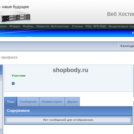
Веб Хости
вная
Форум
Файлы
Новости
Веб-хостинг
Статьи
FAQ
ВПС/ВДС
Выделенные се
Х
Календ
р профиля
shopbody.ru
Участник
Темы
Сообщения
Комментарии
Друзья
Содержимое
Нет сообщений для отображения.