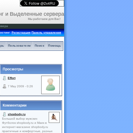
нг и Выделенные сервера
Мы работаем для Вас!
рвера
остинг:
Регистрация
Панель управления
арь
Пользователи
Поиск
Помощь
Просмотры
Effort
7 May 2009 - 0:26
Комментарии
shopbody.ru
Большой выбор мужских
Футболок shopbody.ru и Маек в
интернет-магазине shopbody.ru
практичные и комфортные, разных