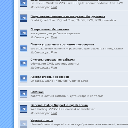
Linux VPS, Windows VPS, FreeBSD jails, openvz, VMware, Xen, KVM
Модераторы:
Fant
Выделенные сервера и размещение оборудования
Dual & Quad Core, 2*Quad Core, RAID-5, KVM, IPMI, colocation
Программное обеспечение
все нужные для работы программы
Модераторы:
Fant
Панели управления хостингом и серверами
все о различных панелях управления, преимущества и недостатки
Модераторы:
Fant
Системы управления сайтами
обсуждаем CMS, форумы, скрипты
Модераторы:
Fant
Аренда игровых серверов
Lineage2, Grand Theft Auto, Counter-Strike
Вакансии
работа в хостинг компании, датацентре и не только
General Hosting Support - English Forum
Web hosting, VPS/VDS, Servers & administration
Модераторы:
Fant
Черный список
Наш небольшой черный список недобросовестных компаний, клиенто