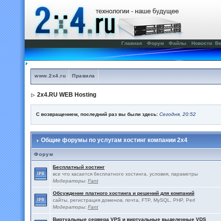
Главная
Форум
Файлы
Новости
Ве
www.2x4.ru
Правила
2x4.RU WEB Hosting
С возвращением, последний раз вы были здесь:
Сегодня, 20:52
Общие форумы по услугам хостинг компании 2x4
Форум
Бесплатный хостинг
все что касается бесплатного хостинга, условия, параметры
Модераторы:
Fant
Обсуждение платного хостинга и решений для компаний
сайты, регистрация доменов, почта, FTP, MySQL, PHP, Perl
Модераторы:
Fant
Виртуальные сервера VPS и виртуальные выделенные VDS