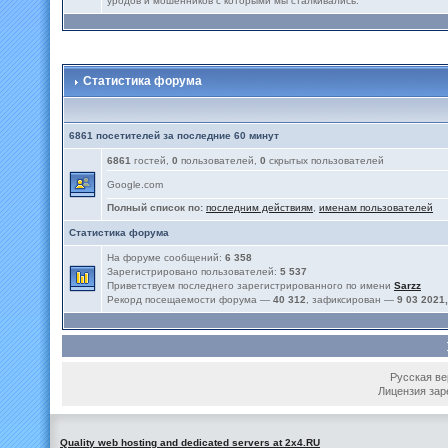
уродов и мошенников с которыми мы сталкивались.
Статистика форума
6861 посетителей за последние 60 минут
6861
гостей,
0
пользователей,
0
скрытых пользователей
Google.com
Полный список по:
последним действиям
,
именам пользователей
Статистика форума
На форуме сообщений:
6 358
Зарегистрировано пользователей:
5 537
Приветствуем последнего зарегистрированного по имени
Sarzz
Рекорд посещаемости форума —
40 312
, зафиксирован —
9 03 2021,
Русская вер
Лицензия зар
Quality web hosting and dedicated servers at 2x4.RU