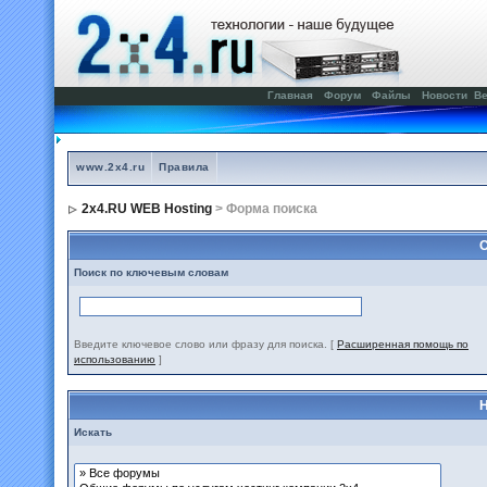
Главная
Форум
Файлы
Новости
Ве
www.2x4.ru
Правила
2x4.RU WEB Hosting
> Форма поиска
С
Поиск по ключевым словам
Введите ключевое слово или фразу для поиска.
[
Расширенная помощь по
использованию
]
Н
Искать