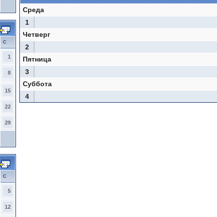
Среда
1
Четверг
С
2
1
Пятница
3
8
Суббота
15
4
22
29
С
5
12