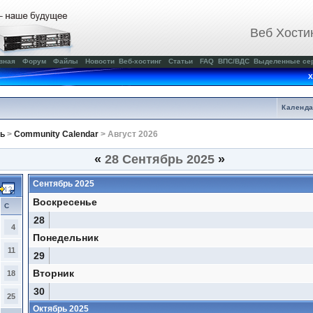
Веб Хости
вная
Форум
Файлы
Новости
Веб-хостинг
Статьи
FAQ
ВПС/ВДС
Выделенные се
Х
Календ
ь
>
Community Calendar
> Август 2026
«
28 Сентябрь 2025
»
Сентябрь 2025
Воскресенье
С
28
4
Понедельник
11
29
Вторник
18
30
25
Октябрь 2025