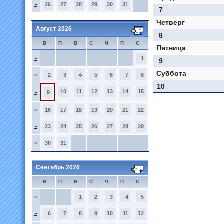
»
26
27
28
29
30
31
7
Четверг
Август 2026
8
В
П
В
С
Ч
П
С
Пятница
»
1
9
Суббота
»
2
3
4
5
6
7
8
10
10
11
12
13
14
15
»
9
»
16
17
18
19
20
21
22
»
23
24
25
26
27
28
29
»
30
31
Сентябрь 2026
В
П
В
С
Ч
П
С
»
1
2
3
4
5
»
6
7
8
9
10
11
12