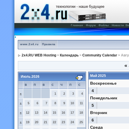
Главная
Форум
Файлы
Новости
Ве
www.2x4.ru
Правила
2x4.RU WEB Hosting
>
Календарь
>
Community Calendar
> Авгу
«
Май 2025
Июль 2026
Воскресенье
В
П
В
С
Ч
П
С
4
»
1
2
3
4
Понедельник
»
5
6
7
8
9
10
11
5
Вторник
»
12
13
14
15
16
17
18
6
»
19
20
21
22
23
24
25
Среда