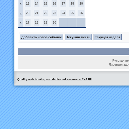
»
13
14
15
16
17
18
19
»
20
21
22
23
24
25
26
»
27
28
29
30
Добавить новое событие
Текущий месяц
Текущая неделя
Русская вер
Лицензия зар
Quality web hosting and dedicated servers at 2x4.RU