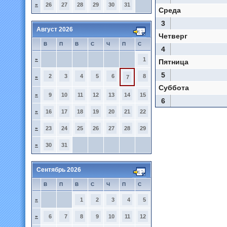
»
26
27
28
29
30
31
Среда
3
Август 2026
Четверг
В
П
В
С
Ч
П
С
4
»
1
Пятница
5
2
3
4
5
6
8
»
7
Суббота
»
9
10
11
12
13
14
15
6
»
16
17
18
19
20
21
22
»
23
24
25
26
27
28
29
»
30
31
Сентябрь 2026
В
П
В
С
Ч
П
С
»
1
2
3
4
5
»
6
7
8
9
10
11
12