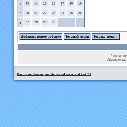
»
13
14
15
16
17
18
19
»
20
21
22
23
24
25
26
»
27
28
29
30
Добавить новое событие
Текущий месяц
Текущая неделя
Русская вер
Лицензия зар
Quality web hosting and dedicated servers at 2x4.RU