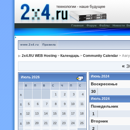
Главная
Форум
Файлы
Новости
Ве
www.2x4.ru
Правила
2x4.RU WEB Hosting
>
Календарь
>
Community Calendar
> Авгу
«
3
Июнь 2024
Июль 2026
Воскресенье
В
П
В
С
Ч
П
С
30
»
1
2
3
4
Июль 2024
»
5
6
7
8
9
10
11
Понедельник
1
»
12
13
14
15
16
17
18
Вторник
»
19
20
21
22
23
24
25
2