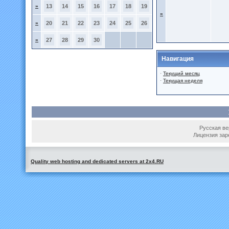
»
13
14
15
16
17
18
19
»
»
20
21
22
23
24
25
26
»
27
28
29
30
Навигация
·
Текущий месяц
·
Текущая неделя
Русская вер
Лицензия зар
Quality web hosting and dedicated servers at 2x4.RU