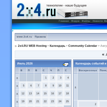
Главная
Форум
Файлы
Новости
Ве
www.2x4.ru
Правила
2x4.RU WEB Hosting
>
Календарь
>
Community Calendar
> Авгу
«
А
Июль 2026
Календарь событий и
В
П
В
С
Ч
П
С
Воскресенье
Поне
»
1
2
3
4
»
5
6
7
8
9
10
11
»
»
12
13
14
15
16
17
18
»
19
20
21
22
23
24
25
2