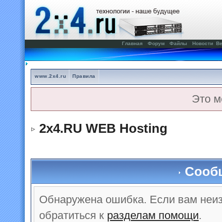
Главная
Форум
Файлы
Новости
Ве
www.2x4.ru
Правила
Это м
2x4.RU WEB Hosting
Сооб
Обнаружена ошибка. Если вам неи
обратиться к
разделам помощи
.