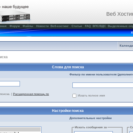
Веб Хости
вная
Форум
Файлы
Новости
Веб-хостинг
Статьи
FAQ
ВПС/ВДС
Выделенные се
Х
Календ
иска
Слова для поиска
Фильтр по имени пользователя (дополнит
поиска.
[
Расширенная помощь по
Искать полное имя
Настройки поиска
Дополнительные настройки
Искать сообщения за
С