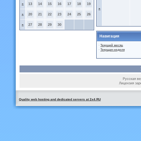
»
13
14
15
16
17
18
19
»
»
20
21
22
23
24
25
26
»
27
28
29
30
Навигация
·
Текущий месяц
·
Текущая неделя
Русская вер
Лицензия зар
Quality web hosting and dedicated servers at 2x4.RU