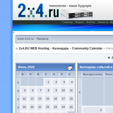
Главная
Форум
Файлы
Новости
Ве
www.2x4.ru
Правила
2x4.RU WEB Hosting
>
Календарь
>
Community Calendar
> Авгу
«
А
Июль 2026
Календарь событий и
В
П
В
С
Ч
П
С
Воскресенье
Поне
»
1
2
3
4
»
5
6
7
8
9
10
11
»
»
12
13
14
15
16
17
18
»
19
20
21
22
23
24
25
2