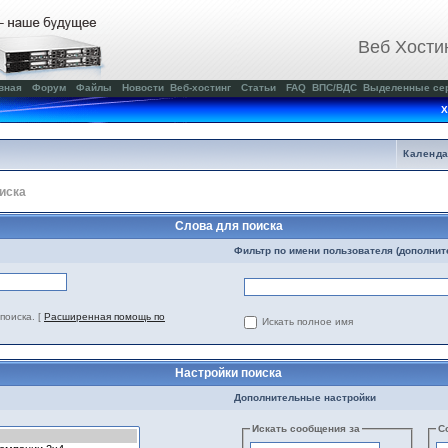
Веб Хости
вная
Форум
Файлы
Новости
Веб-хостинг
Статьи
FAQ
ВПС/ВДС
Выделенные се
Х
Календ
иска
Слова для поиска
Фильтр по имени пользователя (дополнит
поиска.
[
Расширенная помощь по
Искать полное имя
Настройки поиска
Дополнительные настройки
Искать сообщения за
С