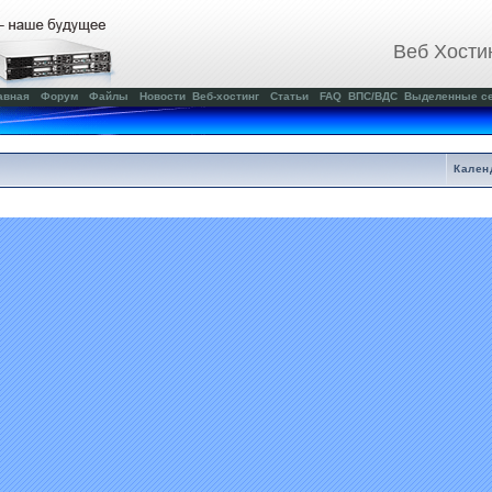
Веб Хости
авная
Форум
Файлы
Новости
Веб-хостинг
Статьи
FAQ
ВПС/ВДС
Выделенные с
Кален