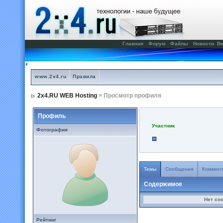
Главная
Форум
Файлы
Новости
Ве
www.2x4.ru
Правила
2x4.RU WEB Hosting
> Просмотр профиля
Профиль
Участник
Фотография
Темы
Сообщения
Коммен
Содержимое
Нет со
Рейтинг