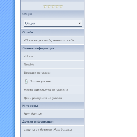
Опции
Опции
О себе
-KLez- не указал(а) ничего о себе.
Личная информация
-KLez-
Newbie
Возраст не указан
Пол не указан
Место жительства не указано
День рождения не указан
Интересы
Нет данных
Другая информация
защита от ботиков:
Нет данных