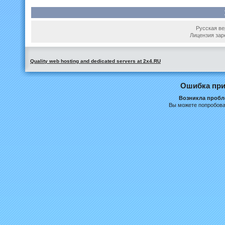
Русская вер
Лицензия зар
Quality web hosting and dedicated servers at 2x4.RU
Ошибка при
Возникла пробле
Вы можете попробова