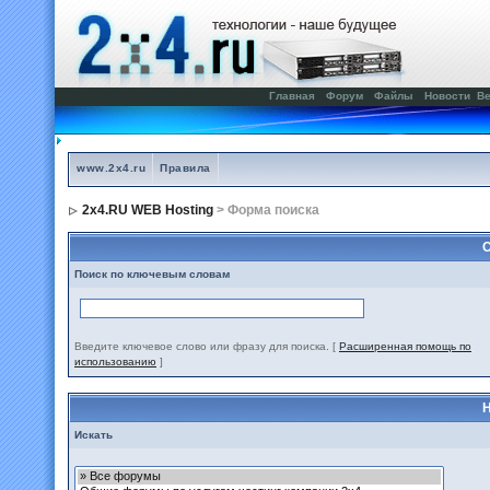
Главная
Форум
Файлы
Новости
Ве
www.2x4.ru
Правила
2x4.RU WEB Hosting
> Форма поиска
С
Поиск по ключевым словам
Введите ключевое слово или фразу для поиска.
[
Расширенная помощь по
использованию
]
Н
Искать