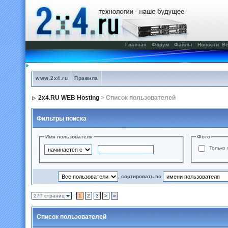
Главная
Форум
Файлы
Новости
Ве
www.2x4.ru
Правила
2x4.RU WEB Hosting
> Список пользователей
Фильтры поиска
Имя пользователя
Фото
Только 
, сортировать по
277 страниц
1
2
3
>
»
Список пользователей