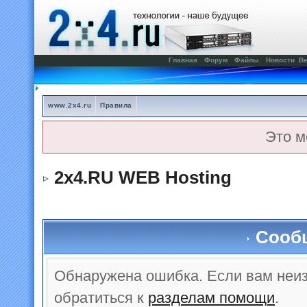
Главная
Форум
Файлы
Новости
Ве
www.2x4.ru
Правила
Это м
2x4.RU WEB Hosting
Сооб
Обнаружена ошибка. Если вам неи
обратиться к
разделам помощи
.