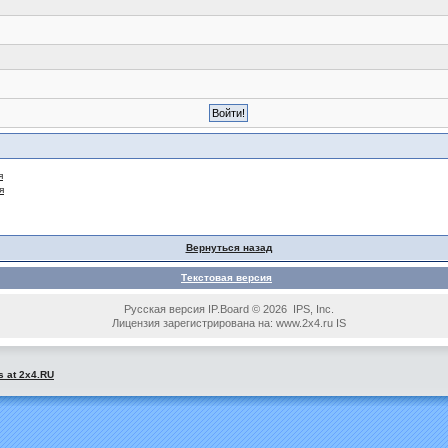
я
я
Вернуться назад
Текстовая версия
Русская версия IP.Board © 2026 IPS, Inc.
Лицензия зарегистрирована на: www.2x4.ru IS
s at 2x4.RU