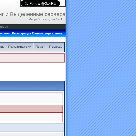
нг и Выделенные сервера
Мы работаем для Вас!
рвера
остинг:
Регистрация
Панель управления
арь
Пользователи
Поиск
Помощь