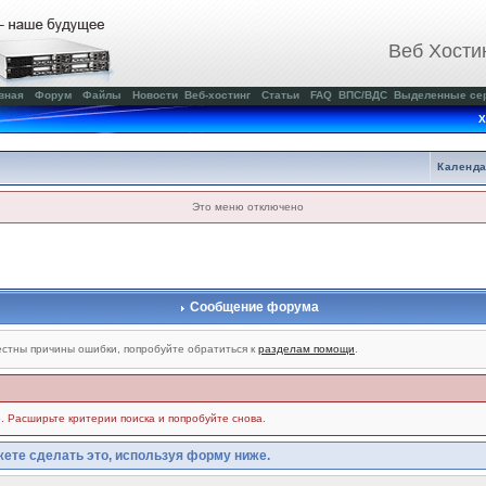
Веб Хости
вная
Форум
Файлы
Новости
Веб-хостинг
Статьи
FAQ
ВПС/ВДС
Выделенные се
Х
Календ
Это меню отключено
Сообщение форума
стны причины ошибки, попробуйте обратиться к
разделам помощи
.
. Расширьте критерии поиска и попробуйте снова.
ете сделать это, используя форму ниже.