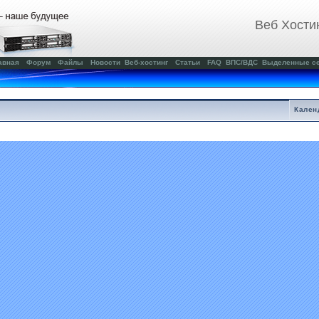
Веб Хости
авная
Форум
Файлы
Новости
Веб-хостинг
Статьи
FAQ
ВПС/ВДС
Выделенные с
Кален