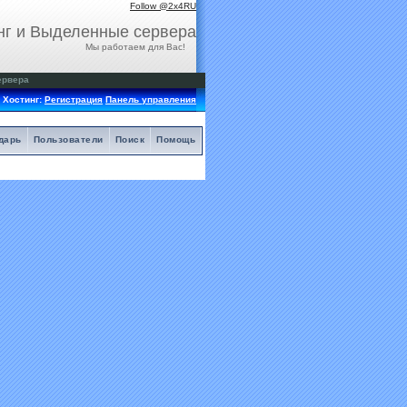
Follow @2x4RU
нг и Выделенные сервера
Мы работаем для Вас!
ервера
Хостинг:
Регистрация
Панель управления
дарь
Пользователи
Поиск
Помощь