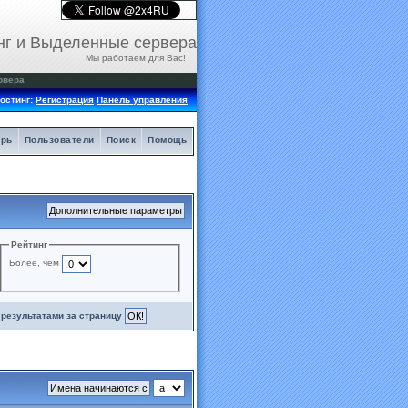
нг и Выделенные сервера
Мы работаем для Вас!
рвера
остинг:
Регистрация
Панель управления
арь
Пользователи
Поиск
Помощь
Рейтинг
Более, чем
результатами за страницу