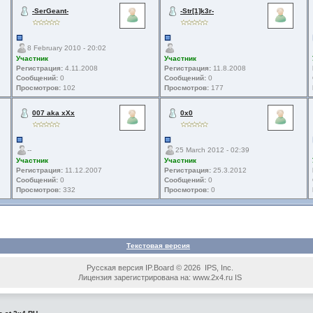
-SerGeant-
-Str[1]k3r-
8 February 2010 - 20:02
Участник
Участник
Регистрация:
4.11.2008
Регистрация:
11.8.2008
Сообщений:
0
Сообщений:
0
Просмотров:
102
Просмотров:
177
007 aka xXx
0x0
--
25 March 2012 - 02:39
Участник
Участник
Регистрация:
11.12.2007
Регистрация:
25.3.2012
Сообщений:
0
Сообщений:
0
Просмотров:
332
Просмотров:
0
Текстовая версия
Русская версия IP.Board © 2026 IPS, Inc.
Лицензия зарегистрирована на: www.2x4.ru IS