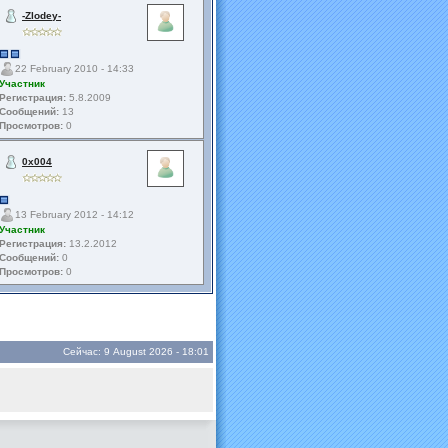
-Zlodey-
22 February 2010 - 14:33
Участник
Регистрация:
5.8.2009
Сообщений:
13
Просмотров:
0
0x004
13 February 2012 - 14:12
Участник
Регистрация:
13.2.2012
Сообщений:
0
Просмотров:
0
Сейчас: 9 August 2026 - 18:01