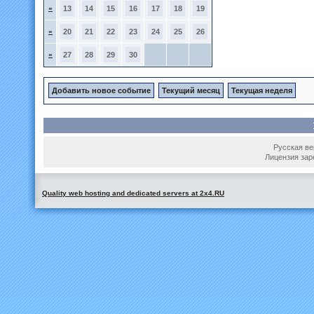
»
13
14
15
16
17
18
19
»
20
21
22
23
24
25
26
»
27
28
29
30
Добавить новое событие
Текущий месяц
Текущая неделя
Русская вер
Лицензия зар
Quality web hosting and dedicated servers at 2x4.RU