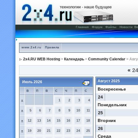
Главная
Форум
Файлы
Новости
Ве
www.2x4.ru
Правила
2x4.RU WEB Hosting
>
Календарь
>
Community Calendar
> Авгу
«
24
Август 2025
Июль 2026
Воскресенье
В
П
В
С
Ч
П
С
24
»
1
2
3
4
Понедельник
»
5
6
7
8
9
10
11
25
Вторник
»
12
13
14
15
16
17
18
26
»
19
20
21
22
23
24
25
Среда