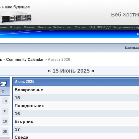
Веб Хости
вная
Форум
Файлы
Новости
Веб-хостинг
Статьи
FAQ
ВПС/ВДС
Выделенные се
Х
Календ
ь
>
Community Calendar
> Август 2026
«
15 Июнь 2025
»
Июнь 2025
Воскресенье
С
15
4
Понедельник
11
16
Вторник
18
17
25
Среда