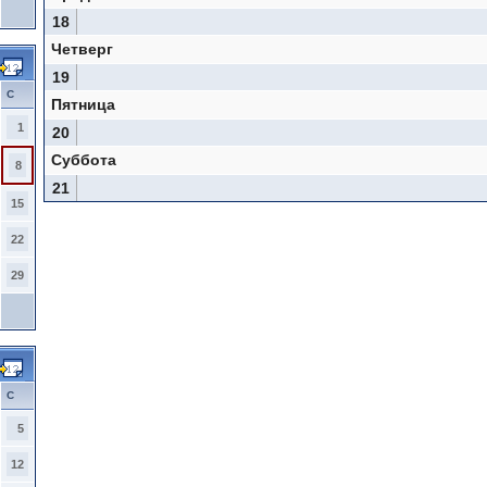
18
Четверг
19
С
Пятница
1
20
Суббота
8
21
15
22
29
С
5
12