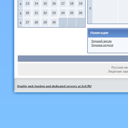
»
13
14
15
16
17
18
19
»
»
20
21
22
23
24
25
26
»
27
28
29
30
Навигация
·
Текущий месяц
·
Текущая неделя
Русская вер
Лицензия зар
Quality web hosting and dedicated servers at 2x4.RU