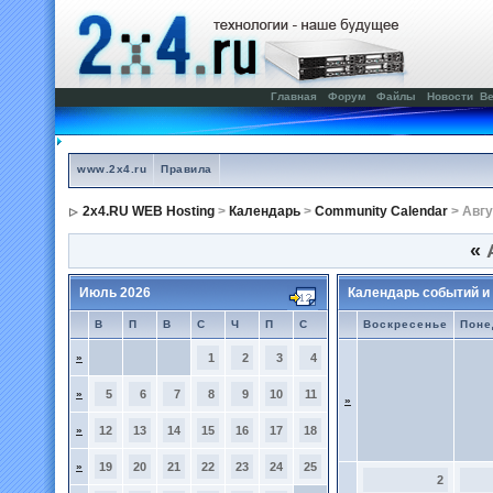
Главная
Форум
Файлы
Новости
Ве
www.2x4.ru
Правила
2x4.RU WEB Hosting
>
Календарь
>
Community Calendar
> Авгу
«
А
Июль 2026
Календарь событий и
В
П
В
С
Ч
П
С
Воскресенье
Поне
»
1
2
3
4
»
5
6
7
8
9
10
11
»
»
12
13
14
15
16
17
18
»
19
20
21
22
23
24
25
2