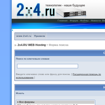
Главная
Форум
Файлы
Новости
Ве
www.2x4.ru
Правила
2x4.RU WEB Hosting
> Форма поиска
С
Поиск по ключевым словам
Введите ключевое слово или фразу для поиска.
[
Расширенная помощь по
использованию
]
Н
Искать