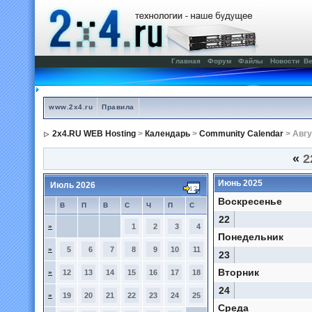
Главная
Форум
Файлы
Новости
Ве
www.2x4.ru
Правила
2x4.RU WEB Hosting
>
Календарь
>
Community Calendar
> Авгу
«
2
Июнь 2025
Июль 2026
Воскресенье
В
П
В
С
Ч
П
С
22
»
1
2
3
4
Понедельник
»
5
6
7
8
9
10
11
23
Вторник
»
12
13
14
15
16
17
18
24
»
19
20
21
22
23
24
25
Среда