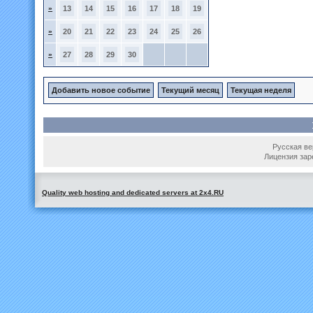
»
13
14
15
16
17
18
19
»
20
21
22
23
24
25
26
»
27
28
29
30
Добавить новое событие
Текущий месяц
Текущая неделя
Русская вер
Лицензия зар
Quality web hosting and dedicated servers at 2x4.RU