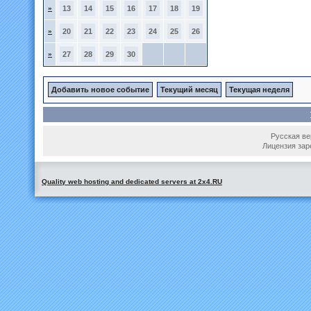
»
13
14
15
16
17
18
19
»
20
21
22
23
24
25
26
»
27
28
29
30
Добавить новое событие
Текущий месяц
Текущая неделя
Русская вер
Лицензия зар
Quality web hosting and dedicated servers at 2x4.RU