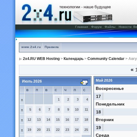
Главная
Форум
Файлы
Новости
Ве
www.2x4.ru
Правила
2x4.RU WEB Hosting
>
Календарь
>
Community Calendar
> Авгу
«
1
Май 2026
Июль 2026
Воскресенье
В
П
В
С
Ч
П
С
17
»
1
2
3
4
Понедельник
»
5
6
7
8
9
10
11
18
Вторник
»
12
13
14
15
16
17
18
19
»
19
20
21
22
23
24
25
Среда