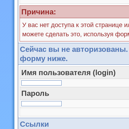
Причина:
У вас нет доступа к этой странице 
можете сделать это, используя фор
Сейчас вы не авторизованы.
форму ниже.
Имя пользователя (login)
Пароль
Ссылки