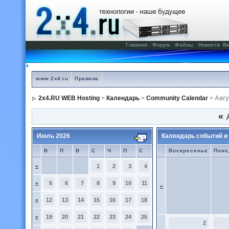
Главная
Форум
Файлы
Новости
Ве
www.2x4.ru
Правила
2x4.RU WEB Hosting
>
Календарь
>
Community Calendar
> Авгу
«
А
Июль 2026
Календарь событий и
В
П
В
С
Ч
П
С
Воскресенье
Поне
»
1
2
3
4
»
5
6
7
8
9
10
11
»
»
12
13
14
15
16
17
18
»
19
20
21
22
23
24
25
2