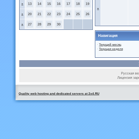
»
13
14
15
16
17
18
19
»
»
20
21
22
23
24
25
26
»
27
28
29
30
Навигация
·
Текущий месяц
·
Текущая неделя
Русская вер
Лицензия зар
Quality web hosting and dedicated servers at 2x4.RU