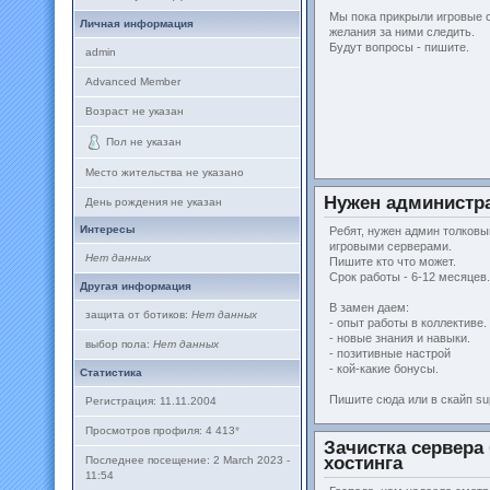
Мы пока прикрыли игровые се
Личная информация
желания за ними следить.
Будут вопросы - пишите.
admin
Advanced Member
Возраст не указан
Пол не указан
Место жительства не указано
Нужен администра
День рождения не указан
Интересы
Ребят, нужен админ толковы
игровыми серверами.
Нет данных
Пишите кто что может.
Срок работы - 6-12 месяцев
Другая информация
В замен даем:
защита от ботиков:
Нет данных
- опыт работы в коллективе.
- новые знания и навыки.
выбор пола:
Нет данных
- позитивные настрой
- кой-какие бонусы.
Статистика
Пишите сюда или в скайп su
Регистрация: 11.11.2004
Просмотров профиля: 4 413
*
Зачистка сервера
хостинга
Последнее посещение: 2 March 2023 -
11:54