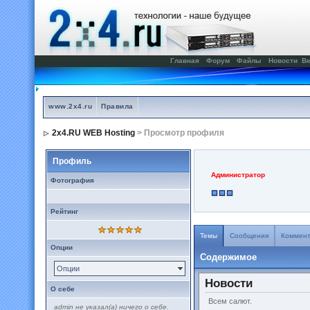
Главная
Форум
Файлы
Новости
Ве
www.2x4.ru
Правила
2x4.RU WEB Hosting
> Просмотр профиля
Профиль
Администратор
Фотография
Рейтинг
Темы
Сообщения
Коммен
Опции
Содержимое
Опции
Новости
О себе
Всем салют.
admin не указал(а) ничего о себе.