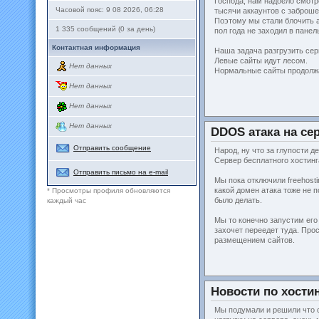
Господа, нам надоело смотр
Часовой пояс: 9 08 2026, 06:28
тысячи аккаунтов с заброш
Поэтому мы стали блочить 
1 335 сообщений (0 за день)
пол года не заходил в панел
Контактная информация
Наша задача разгрузить сер
Левые сайты идут лесом.
Нет данных
Нормальные сайты продолжа
Нет данных
Нет данных
Нет данных
DDOS атака на се
Отправить сообщение
Народ, ну что за глупости д
Сервер бесплатного хостинг
Отправить письмо на e-mail
Мы пока отключили freehosti
какой домен атака тоже не 
* Просмотры профиля обновляются
было делать.
каждый час
Мы то конечно запустим его
захочет переедет туда. Про
размещением сайтов.
Новости по хостин
Мы подумали и решили что 