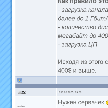
Как правило эт
- загрузка канал
далее до 1 Гбит/
- количество ди
мегабайт до 40
- загрузка ЦП
Исходя из этого 
400$ и выше.
lvv
30 08 2005, 13:20
Нужен сервачек
Newbie