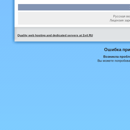
Русская вер
Лицензия зар
Quality web hosting and dedicated servers at 2x4.RU
Ошибка при
Возникла пробле
Вы можете попробова