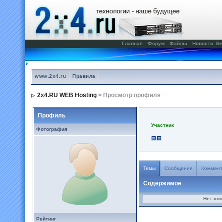
Главная
Форум
Файлы
Новости
Ве
www.2x4.ru
Правила
2x4.RU WEB Hosting
> Просмотр профиля
Профиль
Участник
Фотография
Темы
Сообщения
Коммен
Содержимое
Нет со
Рейтинг