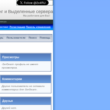
нг и Выделенные сервера
Мы работаем для Вас!
рвера
остинг:
Регистрация
Панель управления
арь
Пользователи
Поиск
Помощь
Просмотры
-SerGeant- профиль не имеет
просмотров.
Комментарии
Другие пользователи не оставили
комментарии для -SerGeant-.
Друзья
Друзей нет.