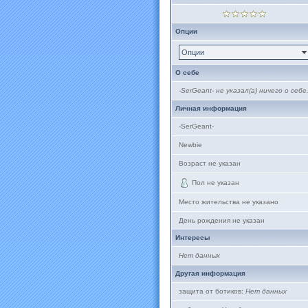
Опции
Опции
О себе
-SerGeant- не указал(а) ничего о себе
Личная информация
-SerGeant-
Newbie
Возраст не указан
Пол не указан
Место жительства не указано
День рождения не указан
Интересы
Нет данных
Другая информация
защита от ботиков:
Нет данных