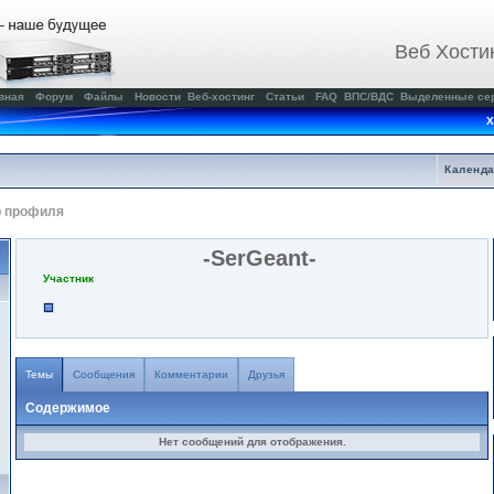
Веб Хости
вная
Форум
Файлы
Новости
Веб-хостинг
Статьи
FAQ
ВПС/ВДС
Выделенные се
Х
Календ
р профиля
-SerGeant-
Участник
Темы
Сообщения
Комментарии
Друзья
Содержимое
Нет сообщений для отображения.