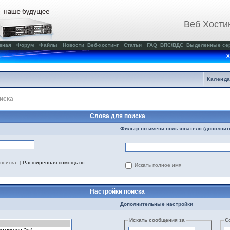
Веб Хости
вная
Форум
Файлы
Новости
Веб-хостинг
Статьи
FAQ
ВПС/ВДС
Выделенные се
Х
Календ
иска
Слова для поиска
Фильтр по имени пользователя (дополнит
поиска.
[
Расширенная помощь по
Искать полное имя
Настройки поиска
Дополнительные настройки
Искать сообщения за
С