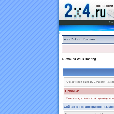
Гла
www.2x4.ru
Правила
2x4.RU WEB Hosting
Обнаружена ошибка. Если вам неизве
Причина:
У вас нет доступа к этой странице ил
Сейчас вы не авторизованы. Мож