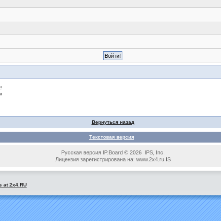
я
я
Вернуться назад
Текстовая версия
Русская версия IP.Board © 2026 IPS, Inc.
Лицензия зарегистрирована на: www.2x4.ru IS
s at 2x4.RU