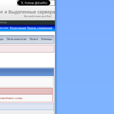
нг и Выделенные сервера
Мы работаем для Вас!
рвера
остинг:
Регистрация
Панель управления
арь
Пользователи
Поиск
Помощь
попробовать снова.