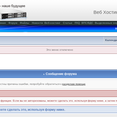
Веб Хости
вная
Форум
Файлы
Новости
Веб-хостинг
Статьи
FAQ
ВПС/ВДС
Выделенные се
Х
Календ
Это меню отключено
Сообщение форума
стны причины ошибки, попробуйте обратиться к
разделам помощи
.
и функции. Если вы не авторизованы, можете сделать это, используя форму ниже, а затем 
ете сделать это, используя форму ниже.