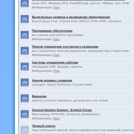
Linux VPS, Windows VPS, FreeBSD jails, openvz, VMware, Xen, KVM
Модераторы:
Fant
Выделенные сервера и размещение оборудования
Dual & Quad Core, 2*Quad Core, RAID-5, KVM, IPMI, colocation
Программное обеспечение
все нужные для работы программы
Модераторы:
Fant
Панели управления хостингом и серверами
все о различных панелях управления, преимущества и недостатки
Модераторы:
Fant
Системы управления сайтами
обсуждаем CMS, форумы, скрипты
Модераторы:
Fant
Аренда игровых серверов
Lineage2, Grand Theft Auto, Counter-Strike
Вакансии
работа в хостинг компании, датацентре и не только
General Hosting Support - English Forum
Web hosting, VPS/VDS, Servers & administration
Модераторы:
Fant
Черный список
Наш небольшой черный список недобросовестных компаний, клиенто