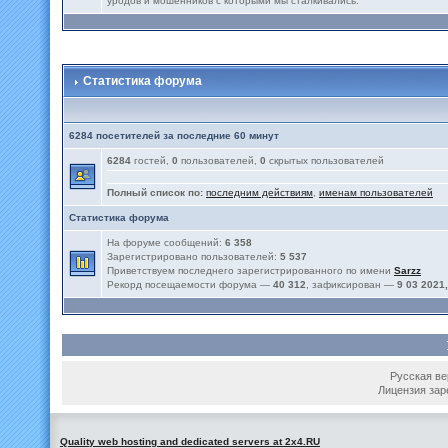
уродов и мошенников с которыми мы сталкивались.
Статистика форума
6284 посетителей за последние 60 минут
6284
гостей,
0
пользователей,
0
скрытых пользователей
Полный список по:
последним действиям
,
именам пользователей
Статистика форума
На форуме сообщений:
6 358
Зарегистрировано пользователей:
5 537
Приветствуем последнего зарегистрированного по имени
Sarzz
Рекорд посещаемости форума —
40 312
, зафиксирован —
9 03 2021,
Русская вер
Лицензия зар
Quality web hosting and dedicated servers at 2x4.RU