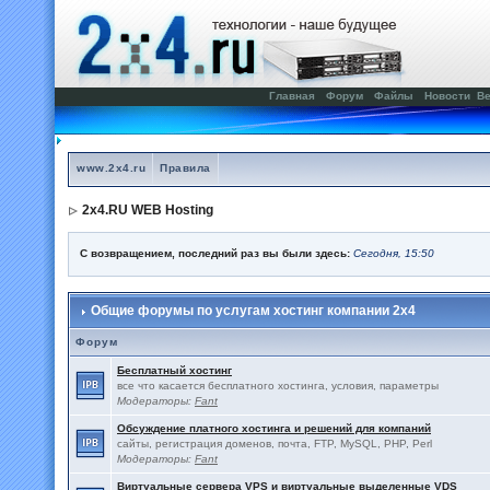
Главная
Форум
Файлы
Новости
Ве
www.2x4.ru
Правила
2x4.RU WEB Hosting
С возвращением, последний раз вы были здесь:
Сегодня, 15:50
Общие форумы по услугам хостинг компании 2x4
Форум
Бесплатный хостинг
все что касается бесплатного хостинга, условия, параметры
Модераторы:
Fant
Обсуждение платного хостинга и решений для компаний
сайты, регистрация доменов, почта, FTP, MySQL, PHP, Perl
Модераторы:
Fant
Виртуальные сервера VPS и виртуальные выделенные VDS