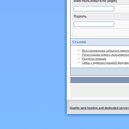
Имя пользователя (login)
Пароль
Ссылки
Восстановление забытого парол
Регистрация нового пользовател
Разделы помощи
Связь с администрацией форума
Quality web hosting and dedicated server