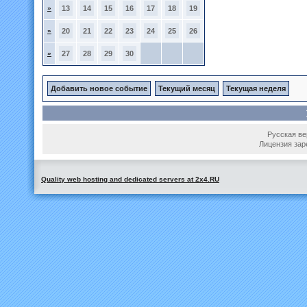
»
13
14
15
16
17
18
19
»
20
21
22
23
24
25
26
»
27
28
29
30
Добавить новое событие
Текущий месяц
Текущая неделя
Русская вер
Лицензия зар
Quality web hosting and dedicated servers at 2x4.RU