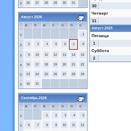
»
26
27
28
29
30
31
30
Четверг
Август 2026
31
В
П
В
С
Ч
П
С
Август 2025
»
1
Пятница
1
2
3
4
5
6
8
»
7
Суббота
»
9
10
11
12
13
14
15
2
»
16
17
18
19
20
21
22
»
23
24
25
26
27
28
29
»
30
31
Сентябрь 2026
В
П
В
С
Ч
П
С
»
1
2
3
4
5
»
6
7
8
9
10
11
12