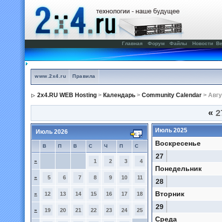
Главная
Форум
Файлы
Новости
Ве
www.2x4.ru
Правила
2x4.RU WEB Hosting
>
Календарь
>
Community Calendar
> Авгу
«
2
Июль 2025
Июль 2026
Воскресенье
В
П
В
С
Ч
П
С
27
»
1
2
3
4
Понедельник
»
5
6
7
8
9
10
11
28
Вторник
»
12
13
14
15
16
17
18
29
»
19
20
21
22
23
24
25
Среда