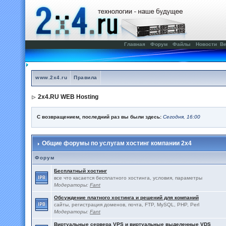
Главная
Форум
Файлы
Новости
Ве
www.2x4.ru
Правила
2x4.RU WEB Hosting
С возвращением, последний раз вы были здесь:
Сегодня, 16:00
Общие форумы по услугам хостинг компании 2x4
Форум
Бесплатный хостинг
все что касается бесплатного хостинга, условия, параметры
Модераторы:
Fant
Обсуждение платного хостинга и решений для компаний
сайты, регистрация доменов, почта, FTP, MySQL, PHP, Perl
Модераторы:
Fant
Виртуальные сервера VPS и виртуальные выделенные VDS