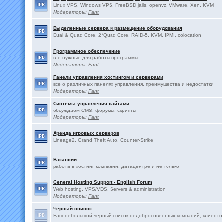
Linux VPS, Windows VPS, FreeBSD jails, openvz, VMware, Xen, KVM
Модераторы:
Fant
Выделенные сервера и размещение оборудования
Dual & Quad Core, 2*Quad Core, RAID-5, KVM, IPMI, colocation
Программное обеспечение
все нужные для работы программы
Модераторы:
Fant
Панели управления хостингом и серверами
все о различных панелях управления, преимущества и недостатки
Модераторы:
Fant
Системы управления сайтами
обсуждаем CMS, форумы, скрипты
Модераторы:
Fant
Аренда игровых серверов
Lineage2, Grand Theft Auto, Counter-Strike
Вакансии
работа в хостинг компании, датацентре и не только
General Hosting Support - English Forum
Web hosting, VPS/VDS, Servers & administration
Модераторы:
Fant
Черный список
Наш небольшой черный список недобросовестных компаний, клиенто