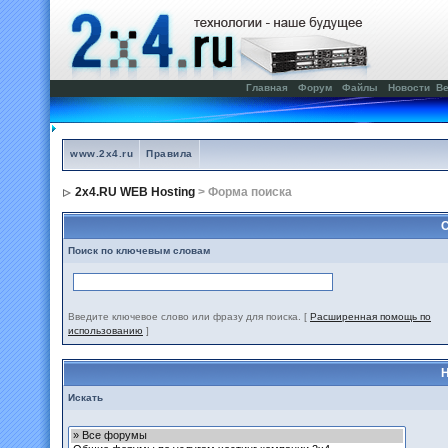
Главная
Форум
Файлы
Новости
Ве
www.2x4.ru
Правила
2x4.RU WEB Hosting
> Форма поиска
С
Поиск по ключевым словам
Введите ключевое слово или фразу для поиска.
[
Расширенная помощь по
использованию
]
Н
Искать