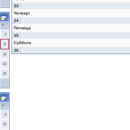
23
Четверг
24
С
Пятница
1
25
Суббота
8
26
15
22
29
С
5
12