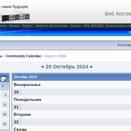
Веб Хости
вная
Форум
Файлы
Новости
Веб-хостинг
Статьи
FAQ
ВПС/ВДС
Выделенные се
Х
Календ
ь
>
Community Calendar
> Август 2026
«
20 Октябрь 2024
»
Октябрь 2024
Воскресенье
С
20
4
Понедельник
11
21
Вторник
18
22
25
Среда