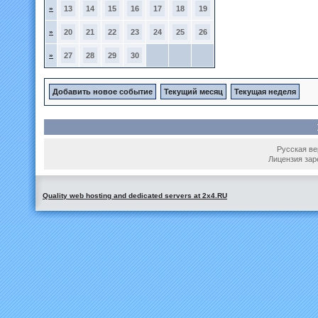
»
13
14
15
16
17
18
19
»
20
21
22
23
24
25
26
»
27
28
29
30
Добавить новое событие
Текущий месяц
Текущая неделя
Русская вер
Лицензия зар
Quality web hosting and dedicated servers at 2x4.RU