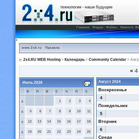
Главная
Форум
Файлы
Новости
Ве
www.2x4.ru
Правила
2x4.RU WEB Hosting
>
Календарь
>
Community Calendar
> Авгу
«
4
Август 2024
Июль 2026
Воскресенье
В
П
В
С
Ч
П
С
4
»
1
2
3
4
Понедельник
»
5
6
7
8
9
10
11
5
Вторник
»
12
13
14
15
16
17
18
6
»
19
20
21
22
23
24
25
Среда