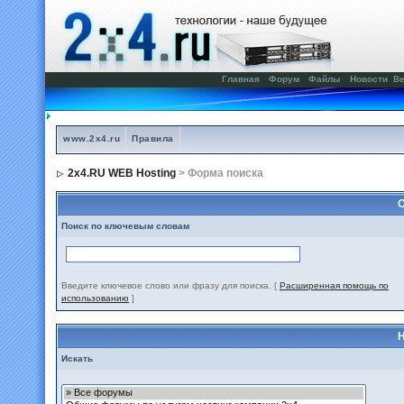
Главная
Форум
Файлы
Новости
Ве
www.2x4.ru
Правила
2x4.RU WEB Hosting
> Форма поиска
С
Поиск по ключевым словам
Введите ключевое слово или фразу для поиска.
[
Расширенная помощь по
использованию
]
Н
Искать