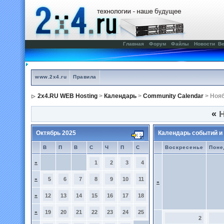
Главная
Форум
Файлы
Новости
Ве
www.2x4.ru
Правила
2x4.RU WEB Hosting
>
Календарь
>
Community Calendar
> Нояб
«
Н
Октябрь 2025
Календарь событий и
В
П
В
С
Ч
П
С
Воскресенье
Поне
»
1
2
3
4
»
5
6
7
8
9
10
11
»
»
12
13
14
15
16
17
18
»
19
20
21
22
23
24
25
2