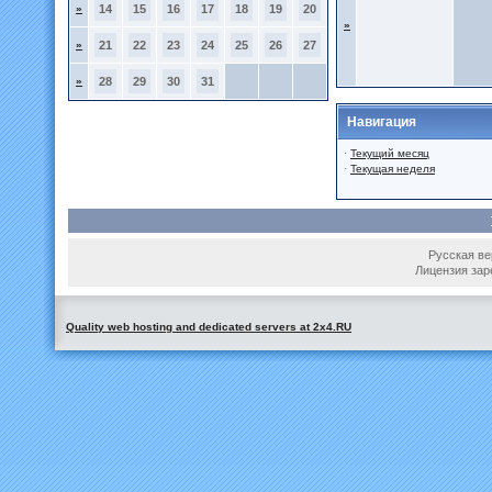
»
14
15
16
17
18
19
20
»
»
21
22
23
24
25
26
27
»
28
29
30
31
Навигация
·
Текущий месяц
·
Текущая неделя
Русская вер
Лицензия зар
Quality web hosting and dedicated servers at 2x4.RU