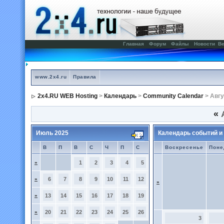
Главная
Форум
Файлы
Новости
Ве
www.2x4.ru
Правила
2x4.RU WEB Hosting
>
Календарь
>
Community Calendar
> Авгу
«
А
Июль 2025
Календарь событий и
В
П
В
С
Ч
П
С
Воскресенье
Поне
»
1
2
3
4
5
»
6
7
8
9
10
11
12
»
»
13
14
15
16
17
18
19
»
20
21
22
23
24
25
26
3