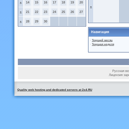
»
14
15
16
17
18
19
20
»
»
21
22
23
24
25
26
27
»
28
29
30
Навигация
·
Текущий месяц
·
Текущая неделя
Русская вер
Лицензия зар
Quality web hosting and dedicated servers at 2x4.RU