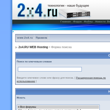
Главная
Форум
Файлы
Новости
Ве
www.2x4.ru
Правила
2x4.RU WEB Hosting
> Форма поиска
С
Поиск по ключевым словам
Введите ключевое слово или фразу для поиска.
[
Расширенная помощь по
использованию
]
Н
Искать